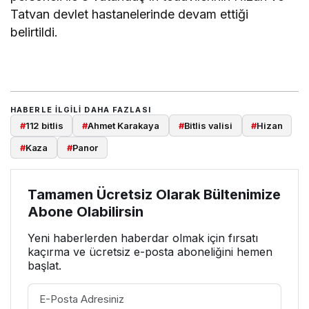
Tatvan devlet hastanelerinde devam ettiği
belirtildi.
HABERLE ILGILI DAHA FAZLASI
#
112 bitlis
#
Ahmet Karakaya
#
Bitlis valisi
#
Hizan
#
Kaza
#
Panor
Tamamen Ücretsiz Olarak Bültenimize
Abone Olabilirsin
Yeni haberlerden haberdar olmak için fırsatı
kaçırma ve ücretsiz e-posta aboneliğini hemen
başlat.