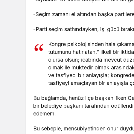
-Seçim zamanı el altından başka partile
-Parti seçim sathındayken, işi gücü bırak
Kongre psikolojisinden hala çıkama
tutumunu hatırlatan,” ilkeli bir ikti
olursa olsun; icabında mevcut düze
olmak ile muktedir olmak arasındak
ve tasfiyeci bir anlayışla; kongred
tasfiyeyi amaçlayan bir anlayışla ço
Bu bağlamda, henüz ilçe başkanı iken Gen
bir belediye başkanı tarafından ödüllendi
edemem!
Bu sebeple, mensubiyetinden onur duydu