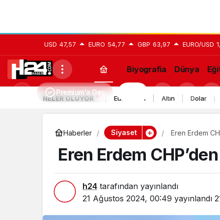
USD
47,57
EURO
54,77
GBP
63,97
EURO/USD
1
Biyografia
Dünya
Eği
Premium'a Geç
H24
Mod
NELER OLUYOR
Euro 2024
Altın
Dolar
değiştir
Siyaset
Haberler
Eren Erdem CHP’
Eren Erdem CHP’den is
h24
tarafından yayınlandı
21 Ağustos 2024, 00:49
yayınlandı
2