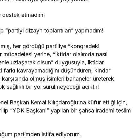
re destek atmadım!
ıp “partiyi dizayn toplantıları” yapmadım!
mış, her gördüğü partiliye “kongredeki
dar mücadelesi yerine, “iktidar olalımda nasıl
nle uzlaşarak olsun” duygusuyla, iktidar
i farkı kavrayamadığını düşündüren, kindar
e karşısında olmuş isimleri bahaneler üreterek
k sağlıklı bir yol sürülmeyeceği açıktır!
el Başkan Kemal Kılıçdaroğlu’na küfür ettiği için,
rilip “YDK Başkanı” yapılan bir şahsa irademi teslim
ğum partimden istifa ediyorum.