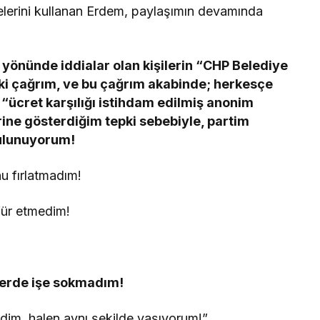
elerini kullanan Erdem, paylaşımın devamında
ğu yönünde iddialar olan kişilerin “CHP Belediye
i çağrım, ve bu çağrım akabinde; herkesçe
ücret karşılığı istihdam edilmiş anonim
ine gösterdiğim tepki sebebiyle, partim
ulunuyorum!
u fırlatmadım!
für etmedim!
elerde işe sokmadım!
irdim, halen aynı şekilde yaşıyorum!”