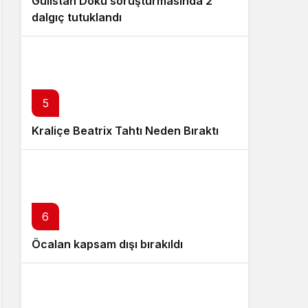
Gülistan Doku soruşturmasında 2
dalgıç tutuklandı
5
Kraliçe Beatrix Tahtı Neden Bıraktı
6
Öcalan kapsam dışı bırakıldı