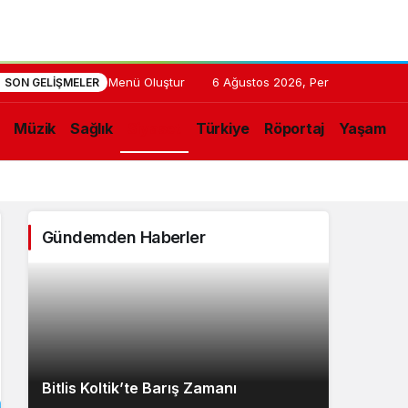
Menü Oluştur
21:02
Bitlis
6 Ağustos 2026, Per
SON GELIŞMELER
Koltik’te
Müzik
Sağlık
Siyaset
Türkiye
Röportaj
Yaşam
Barış
Zamanı
Gündemden Haberler
Bitlis Koltik’te Barış Zamanı