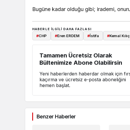
Bugüne kadar olduğu gibi; irademi, onur
HABERLE ILGILI DAHA FAZLASI
#
CHP
#
Eren ERDEM
#
İstifa
#
Kemal Kılı
Tamamen Ücretsiz Olarak
Bültenimize Abone Olabilirsin
Yeni haberlerden haberdar olmak için fırs
kaçırma ve ücretsiz e-posta aboneliğini
hemen başlat.
Benzer Haberler