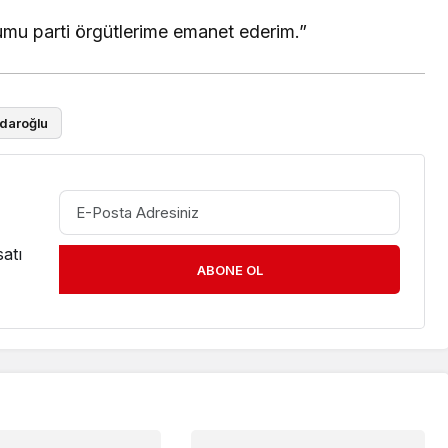
umu parti örgütlerime emanet ederim.”
çdaroğlu
atı
ABONE OL