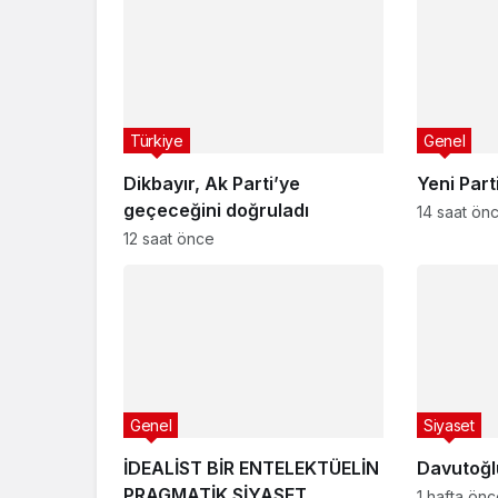
Türkiye
Genel
Dikbayır, Ak Parti’ye
Yeni Part
geçeceğini doğruladı
14 saat ön
12 saat önce
Genel
Siyaset
İDEALİST BİR ENTELEKTÜELİN
Davutoğlu
PRAGMATİK SİYASET
1 hafta ön