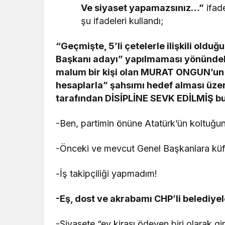
Ve siyaset yapamazsınız…”
ifad
şu ifadeleri kullandı;
“Geçmişte, 5’li çetelerle ilişkili oldu
Başkanı adayı” yapılmaması yönündek
malum bir kişi olan MURAT ONGUN’un “
hesaplarla” şahsımı hedef alması üzer
tarafından DİSİPLİNE SEVK EDİLMİŞ b
-Ben, partimin önüne Atatürk’ün koltuğun
-Önceki ve mevcut Genel Başkanlara kü
-İş takipçiliği yapmadım!
-Eş, dost ve akrabamı CHP’li belediy
-Siyasete “ev kirası ödeyen biri olarak g