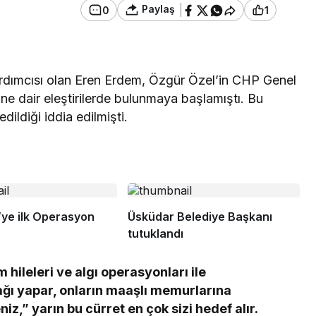
Paylaş
0
1
rdımcısı olan Eren Erdem, Özgür Özel’in CHP Genel
ne dair eleştirilerde bulunmaya başlamıştı. Bu
edildiği iddia edilmişti.
i’ye ilk Operasyon
Üsküdar Belediye Başkanı
tutuklandı
m hileleri ve algı operasyonları ile
ğı yapar, onların maaşlı memurlarına
eniz,” yarın bu cürret en çok sizi hedef alır.