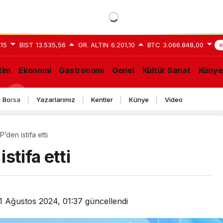
,15
BIST
13.535,56
GR. ALTIN
6.201,10
BTC
3.066.848,00
tim
Ekonomi
Gastronomi
Genel
Kültür Sanat
Künye
Borsa
Yazarlarımız
Kentler
Künye
Video
den istifa etti
tifa etti
1 Ağustos 2024, 01:37
güncellendi