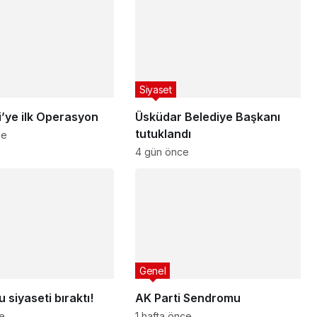
Siyaset
i’ye ilk Operasyon
Üsküdar Belediye Başkanı
tutuklandı
ce
4 gün önce
Genel
 siyaseti bıraktı!
AK Parti Sendromu
ce
1 hafta önce