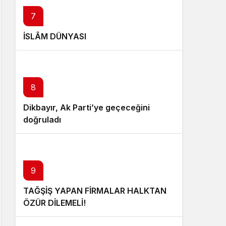
7
İSLÂM DÜNYASI
8
Dikbayır, Ak Parti’ye geçeceğini
doğruladı
9
TAĞŞİŞ YAPAN FİRMALAR HALKTAN
ÖZÜR DİLEMELİ!