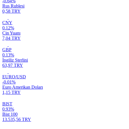
-0.64%
Rus Rublesi
0,58 TRY
CNY
0.12%
Çin Yuanı
7,04 TRY
GBP
0.13%
İngiliz Sterlini
63,97 TRY
EURO/USD
-0.01%
Euro Amerikan Doları
1,15 TRY
BIST
0.93%
Bist 100
13.535,56 TRY