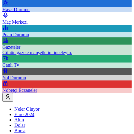
Hava Durumu
Maç Merkezi
Puan Durumu
Gazeteler
Günün gazete manşetlerini inceleyin.
Canlı Tv
Yol Durumu
Nöbetçi Eczaneler
Neler Oluyor
Euro 2024
Altın
Dolar
Borsa