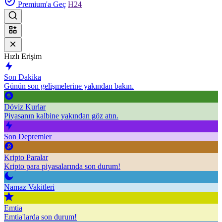
Premium'a Geç
H24
Hızlı Erişim
Son Dakika
Günün son gelişmelerine yakından bakın.
Döviz Kurlar
Piyasanın kalbine yakından göz atın.
Son Depremler
Kripto Paralar
Kripto para piyasalarında son durum!
Namaz Vakitleri
Emtia
Emtia'larda son durum!