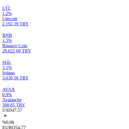
LTC
1.2%
Litecoin
2.192,39 TRY
BNB
1.5%
Binance Coin
28.622,00 TRY
SOL
3.1%
Solana
3.630,56 TRY
AVAX
0.9%
Avalanche
308,65 TRY
USD
47,57
%0.06
EURO
54,77