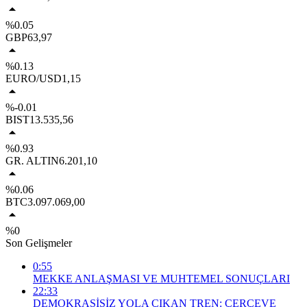
%0.05
GBP
63,97
%0.13
EURO/USD
1,15
%-0.01
BIST
13.535,56
%0.93
GR. ALTIN
6.201,10
%0.06
BTC
3.097.069,00
%0
Son Gelişmeler
0:55
MEKKE ANLAŞMASI VE MUHTEMEL SONUÇLARI
22:33
DEMOKRASİSİZ YOLA ÇIKAN TREN: ÇERÇEVE