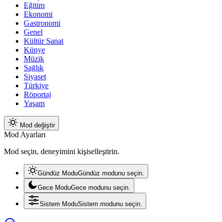
Eğitim
Ekonomi
Gastronomi
Genel
Kültür Sanat
Künye
Müzik
Sağlık
Siyaset
Türkiye
Röportaj
Yaşam
Mod değiştir
Mod Ayarları
Mod seçin, deneyimini kişiselleştirin.
Gündüz Modu
Gündüz modunu seçin.
Gece Modu
Gece modunu seçin.
Sistem Modu
Sistem modunu seçin.