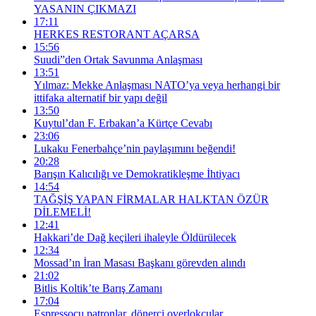
YASANIN ÇIKMAZI
17:11
HERKES RESTORANT AÇARSA
15:56
Suudi”den Ortak Savunma Anlaşması
13:51
Yılmaz: Mekke Anlaşması NATO’ya veya herhangi bir
ittifaka alternatif bir yapı değil
13:50
Kuytul’dan F. Erbakan’a Kürtçe Cevabı
23:06
Lukaku Fenerbahçe’nin paylaşımını beğendi!
20:28
Barışın Kalıcılığı ve Demokratikleşme İhtiyacı
14:54
TAĞŞİŞ YAPAN FİRMALAR HALKTAN ÖZÜR
DİLEMELİ!
12:41
Hakkari’de Dağ keçileri ihaleyle Öldürülecek
12:34
Mossad’ın İran Masası Başkanı görevden alındı
21:02
Bitlis Koltik’te Barış Zamanı
17:04
Espressocu patronlar, dönerci overlokçular