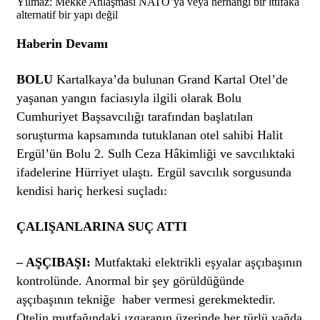
Yılmaz: Mekke Anlaşması NATO’ya veya herhangi bir ittifaka
alternatif bir yapı değil
Haberin Devamı
B
OLU
Kartalkaya’da bulunan Grand Kartal Otel’de
yaşanan yangın faciasıyla ilgili olarak Bolu
Cumhuriyet Başsavcılığı tarafından başlatılan
soruşturma kapsamında tutuklanan otel sahibi Halit
Ergül’ün Bolu 2. Sulh Ceza Hâkimliği ve savcılıktaki
ifadelerine Hürriyet ulaştı. Ergül savcılık sorgusunda
kendisi hariç herkesi suçladı:
ÇALIŞANLARINA SUÇ ATTI
– AŞÇIBAŞI:
Mutfaktaki elektrikli eşyalar aşçıbaşının
kontrolünde. Anormal bir şey görüldüğünde
aşçıbaşının tekniğe haber vermesi gerekmektedir.
Otelin mutfağındaki ızgaranın üzerinde her türlü yağda