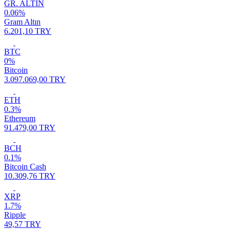
GR. ALTIN
0.06%
Gram Altın
6.201,10 TRY
BTC
0%
Bitcoin
3.097.069,00 TRY
ETH
0.3%
Ethereum
91.479,00 TRY
BCH
0.1%
Bitcoin Cash
10.309,76 TRY
XRP
1.7%
Ripple
49,57 TRY