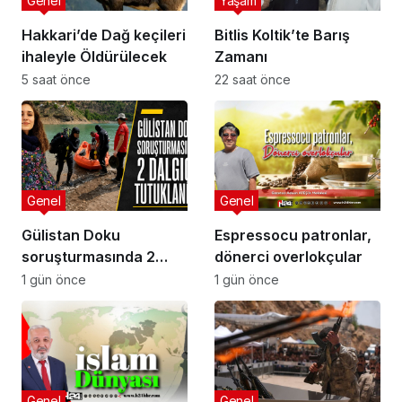
Genel
Yaşam
Hakkari’de Dağ keçileri
Bitlis Koltik’te Barış
ihaleyle Öldürülecek
Zamanı
5 saat önce
22 saat önce
Genel
Genel
Gülistan Doku
Espressocu patronlar,
soruşturmasında 2
dönerci overlokçular
dalgıç tutuklandı
1 gün önce
1 gün önce
Genel
Genel