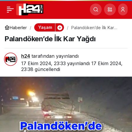
Recai Kutan Vefat Etti
0
Paylaş
Yaşam
Haberler
Palandöken’de İlk Kar
Yağdı
Palandöken’de İlk Kar Yağdı
h24
tarafından yayınlandı
17 Ekim 2024, 23:33
yayınlandı
17 Ekim 2024,
23:38
güncellendi