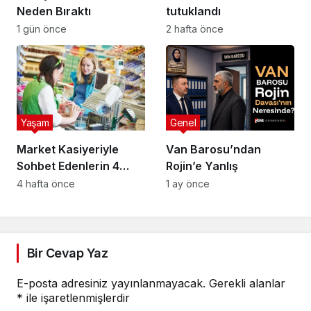
Neden Bıraktı
tutuklandı
1 gün önce
2 hafta önce
Yaşam
Genel
Market Kasiyeriyle
Van Barosu’ndan
Sohbet Edenlerin 4
Rojin’e Yanlış
Ortak Özelliği
4 hafta önce
1 ay önce
Bir Cevap Yaz
E-posta adresiniz yayınlanmayacak.
Gerekli alanlar
*
ile işaretlenmişlerdir