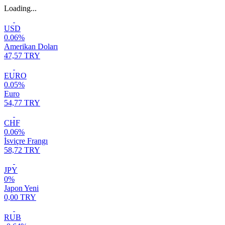
Loading...
USD
0.06%
Amerikan Doları
47,57 TRY
EURO
0.05%
Euro
54,77 TRY
CHF
0.06%
İsviçre Frangı
58,72 TRY
JPY
0%
Japon Yeni
0,00 TRY
RUB