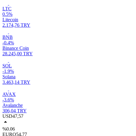
LTC
0.5%
Litecoin
2.174,76 TRY
BNB
-0.4%
Binance Coin
28.245,00 TRY
SOL
-1.9%
Solana
3.463,14 TRY
AVAX
-3.6%
Avalanche
306,04 TRY
USD
47,57
%0.06
EURO
54,77