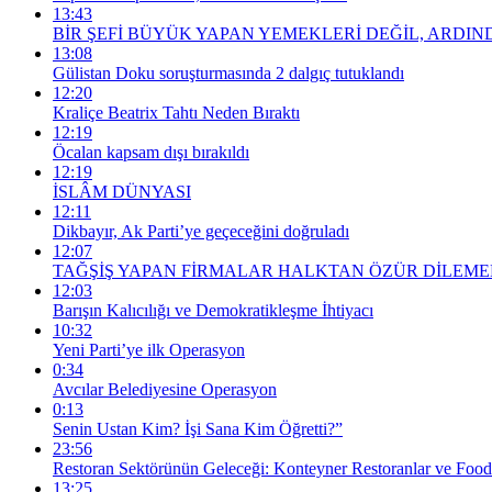
13:43
BİR ŞEFİ BÜYÜK YAPAN YEMEKLERİ DEĞİL, ARDIND
13:08
Gülistan Doku soruşturmasında 2 dalgıç tutuklandı
12:20
Kraliçe Beatrix Tahtı Neden Bıraktı
12:19
Öcalan kapsam dışı bırakıldı
12:19
İSLÂM DÜNYASI
12:11
Dikbayır, Ak Parti’ye geçeceğini doğruladı
12:07
TAĞŞİŞ YAPAN FİRMALAR HALKTAN ÖZÜR DİLEMEL
12:03
Barışın Kalıcılığı ve Demokratikleşme İhtiyacı
10:32
Yeni Parti’ye ilk Operasyon
0:34
Avcılar Belediyesine Operasyon
0:13
Senin Ustan Kim? İşi Sana Kim Öğretti?”
23:56
Restoran Sektörünün Geleceği: Konteyner Restoranlar ve Foo
13:25