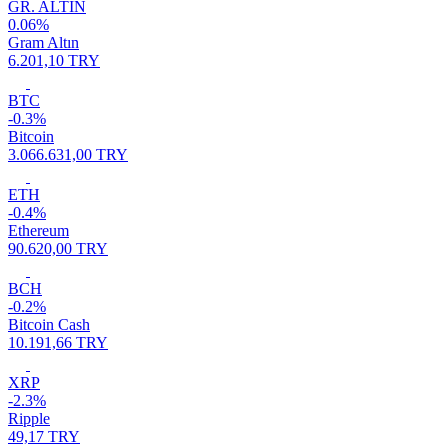
GR. ALTIN
0.06%
Gram Altın
6.201,10 TRY
BTC
-0.3%
Bitcoin
3.066.631,00 TRY
ETH
-0.4%
Ethereum
90.620,00 TRY
BCH
-0.2%
Bitcoin Cash
10.191,66 TRY
XRP
-2.3%
Ripple
49,17 TRY