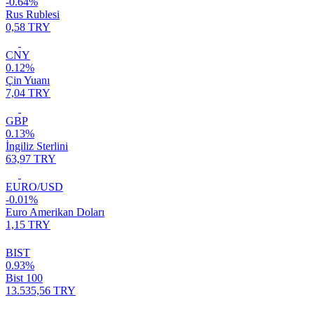
-0.64%
Rus Rublesi
0,58 TRY
CNY
0.12%
Çin Yuanı
7,04 TRY
GBP
0.13%
İngiliz Sterlini
63,97 TRY
EURO/USD
-0.01%
Euro Amerikan Doları
1,15 TRY
BIST
0.93%
Bist 100
13.535,56 TRY