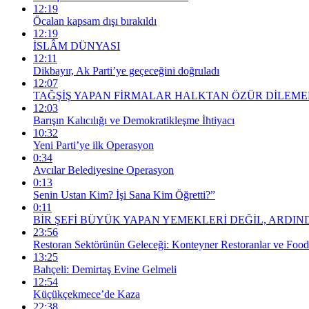
12:19
Öcalan kapsam dışı bırakıldı
12:19
İSLÂM DÜNYASI
12:11
Dikbayır, Ak Parti’ye geçeceğini doğruladı
12:07
TAĞŞİŞ YAPAN FİRMALAR HALKTAN ÖZÜR DİLEMEL
12:03
Barışın Kalıcılığı ve Demokratikleşme İhtiyacı
10:32
Yeni Parti’ye ilk Operasyon
0:34
Avcılar Belediyesine Operasyon
0:13
Senin Ustan Kim? İşi Sana Kim Öğretti?”
0:11
BİR ŞEFİ BÜYÜK YAPAN YEMEKLERİ DEĞİL, ARDIND
23:56
Restoran Sektörünün Geleceği: Konteyner Restoranlar ve Foo
13:25
Bahçeli: Demirtaş Evine Gelmeli
12:54
Küçükçekmece’de Kaza
22:38