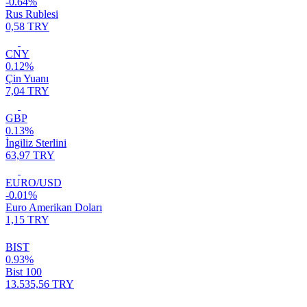
-0.64%
Rus Rublesi
0,58 TRY
CNY
0.12%
Çin Yuanı
7,04 TRY
GBP
0.13%
İngiliz Sterlini
63,97 TRY
EURO/USD
-0.01%
Euro Amerikan Doları
1,15 TRY
BIST
0.93%
Bist 100
13.535,56 TRY