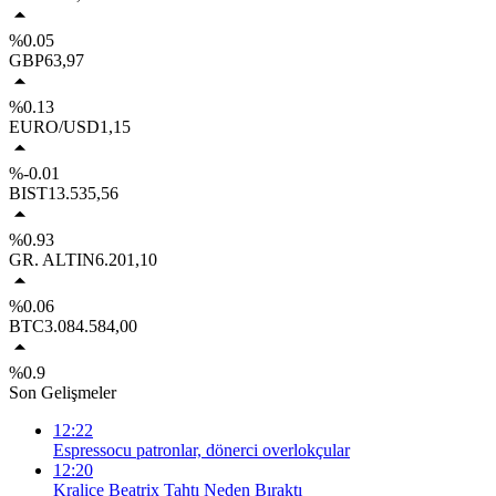
%0.05
GBP
63,97
%0.13
EURO/USD
1,15
%-0.01
BIST
13.535,56
%0.93
GR. ALTIN
6.201,10
%0.06
BTC
3.084.584,00
%0.9
Son Gelişmeler
12:22
Espressocu patronlar, dönerci overlokçular
12:20
Kraliçe Beatrix Tahtı Neden Bıraktı