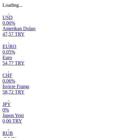
Loading...
USD
0.06%
Amerikan Doları
47,57 TRY
EURO
0.05%
Euro
54,77 TRY
CHF
0.06%
İsviçre Frangı
58,72 TRY
JPY
0%
Japon Yeni
0,00 TRY
RUB