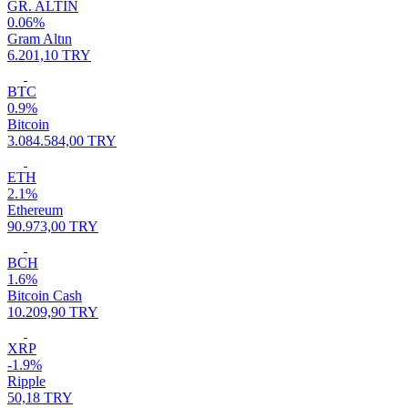
GR. ALTIN
0.06%
Gram Altın
6.201,10 TRY
BTC
0.9%
Bitcoin
3.084.584,00 TRY
ETH
2.1%
Ethereum
90.973,00 TRY
BCH
1.6%
Bitcoin Cash
10.209,90 TRY
XRP
-1.9%
Ripple
50,18 TRY