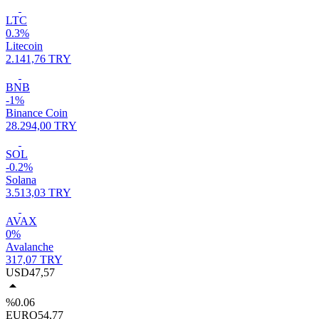
LTC
0.3%
Litecoin
2.141,76 TRY
BNB
-1%
Binance Coin
28.294,00 TRY
SOL
-0.2%
Solana
3.513,03 TRY
AVAX
0%
Avalanche
317,07 TRY
USD
47,57
%0.06
EURO
54,77