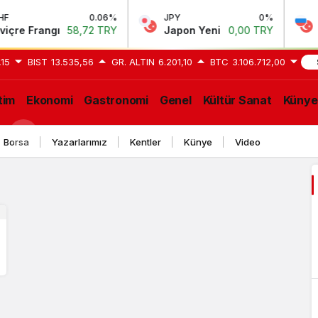
0.06%
JPY
0%
RU
re Frangı
58,72 TRY
Japon Yeni
0,00 TRY
Rus
,15
BIST
13.535,56
GR. ALTIN
6.201,10
BTC
3.106.712,00
GEL
tim
Ekonomi
Gastronomi
Genel
Kültür Sanat
Künye
Borsa
Yazarlarımız
Kentler
Künye
Video