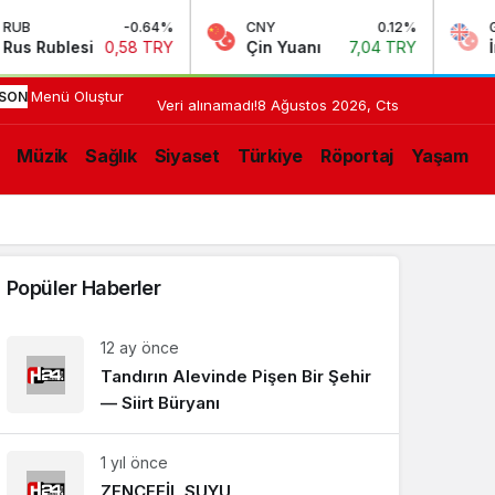
B
-0.64%
CNY
0.12%
GBP
 Rublesi
0,58 TRY
Çin Yuanı
7,04 TRY
İngil
Menü Oluştur
18:33
DEMOKRASİSİZ
SON
Veri alınamadı!
8 Ağustos 2026, Cts
YOLA
IŞMELER
Müzik
Sağlık
Siyaset
Türkiye
Röportaj
Yaşam
ÇIKAN
TREN:
ÇERÇEVE
Popüler Haberler
YASANIN
12 ay önce
ÇIKMAZI
Tandırın Alevinde Pişen Bir Şehir
— Siirt Büryanı
1 yıl önce
ZENCEFİL SUYU