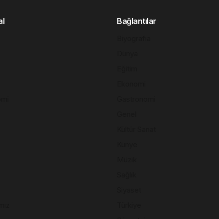
al
Bağlantılar
Biyografia
Dünya
Eğitim
Ekonomi
omi
Gastronomi
Genel
Kültür Sanat
Künye
Müzik
Sağlık
Siyaset
mız
Türkiye