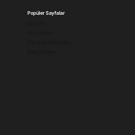
Popüler Sayfalar
Covid 19
Döviz Kurları
Kripto Para Piyasaları
Puan Durumu