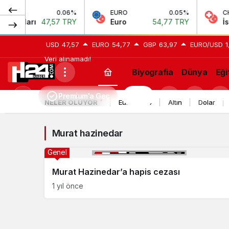
0.06%
EURO
0.05%
CHF
 Doları
47,57 TRY
Euro
54,77 TRY
İsviç
USD
47,57
EURO
54,77
GBP
63,97
EURO/USD
1
Veri alınamadı!
Biyografia
Dünya
Eği
Murat
Premium'a Geç
H24
Mod
NELER OLUYOR
Euro 2024
Altın
Dolar
hazinedar
değiştir
Haberleri
Murat hazinedar
Genel
Murat Hazinedar’a hapis cezası
1 yıl önce