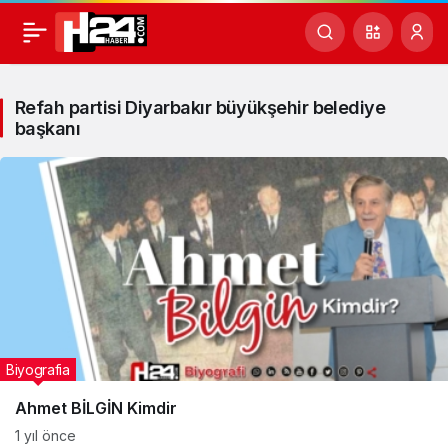
Refah
partisi
Refah partisi Diyarbakır büyükşehir belediye
başkanı
Diyarbakır
büyükşehir
belediye
başkanı
Haberleri
Biyografia
Ahmet BİLGİN Kimdir
1 yıl önce