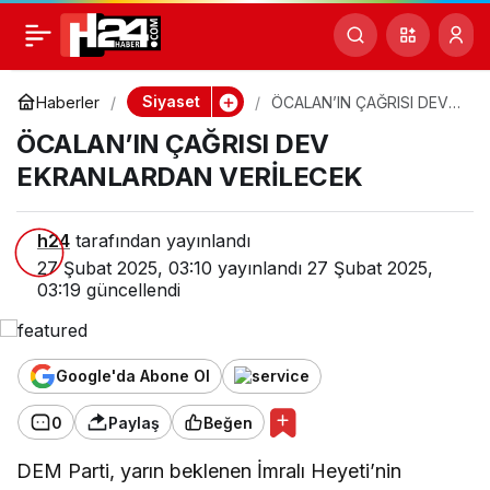
ÖCALAN’IN ÇAĞRISI
0
DEV EKRANLARDAN
Siyaset
Haberler
ÖCALAN’IN ÇAĞRISI DEV
EKRANLARDAN
ÖCALAN’IN ÇAĞRISI DEV
VERİLECEK
VERİLECEK
EKRANLARDAN VERİLECEK
h24
tarafından yayınlandı
27 Şubat 2025, 03:10
yayınlandı
27 Şubat 2025,
03:19
güncellendi
Google'da Abone Ol
0
Paylaş
Beğen
DEM Parti, yarın beklenen İmralı Heyeti’nin