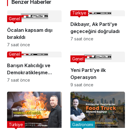
Benzer Haberler
Türkiye
Genel
Dikbayır, Ak Parti’ye
Öcalan kapsam dışı
geçeceğini doğruladı
bırakıldı
7 saat önce
7 saat önce
Genel
Genel
Barışın Kalıcılığı ve
Yeni Parti’ye ilk
Demokratikleşme
Operasyon
İhtiyacı
7 saat önce
9 saat önce
Türkiye
Gastronomi