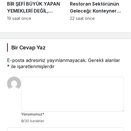
BİR ŞEFİ BÜYÜK YAPAN
Restoran Sektörünün
YEMEKLERİ DEĞİL,
Geleceği: Konteyner
ARDINDA BIRAKTIĞI
Restoranlar ve Food
19 saat önce
22 saat önce
İZDİR.
Truck Dönemi Başlıyor
Bir Cevap Yaz
E-posta adresiniz yayınlanmayacak.
Gerekli alanlar
*
ile işaretlenmişlerdir
Yorumunuz
*
0
/30 karakter