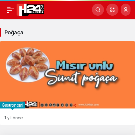
Poğaça
Haberleri
Poğaça
Gastronomi
1 yıl önce