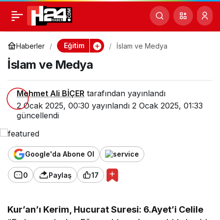
İslam ve Medya
0
Eğitim
Haberler
İslam ve Medya
İslam ve Medya
Mehmet Ali BİÇER
tarafından yayınlandı
2 Ocak 2025, 00:30
yayınlandı
2 Ocak 2025, 01:33
güncellendi
Google'da Abone Ol
0
Paylaş
17
Kur’an’ı Kerim, Hucurat Suresi: 6.Ayet’i Celile