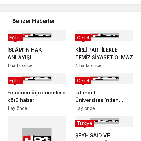
Benzer Haberler
Eğitim
Genel
İSLÂM’IN HAK
KİRLİ PARTİLERLE
ANLAYIŞI
TEMİZ SİYASET OLMAZ
1 hafta önce
4 hafta önce
Eğitim
Genel
Fenomen öğretmenlere
İstanbul
kötü haber
Üniversitesi’nden
İmamoğlu’na tepki
1 ay önce
1 ay önce
Türkiye
ŞEYH SAİD VE