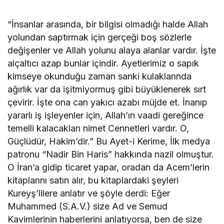
“İnsanlar arasında, bir bilgisi olmadığı halde Allah
yolundan saptırmak için gerçeği boş sözlerle
değişenler ve Allah yolunu alaya alanlar vardır. İşte
alçaltıcı azap bunlar içindir. Ayetlerimiz o sapık
kimseye okunduğu zaman sanki kulaklarında
ağırlık var da işitmiyormuş gibi büyüklenerek sırt
çevirir. İşte ona can yakıcı azabı müjde et. İnanıp
yararlı iş işleyenler için, Allah’ın vaadi gereğince
temelli kalacakları nimet Cennetleri vardır. O,
Güçlüdür, Hakim’dir.” Bu Ayet-i Kerime, İlk medya
patronu “Nadir Bin Haris” hakkında nazil olmuştur.
O İran’a gidip ticaret yapar, oradan da Acem’lerin
kitaplarını satın alır, bu kitaplardaki şeyleri
Kureyş’lilere anlatır ve şöyle derdi: Eğer
Muhammed (S.A.V.) size Ad ve Semud
Kavimlerinin haberlerini anlatıyorsa, ben de size