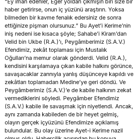
“Ey iman edenler, Eğer yoldan çıkmışın biri size bir
haber getirirse, onun iç yüzünü araştırın. Yoksa
bilmeden bir kavme fenalık edersiniz de sonra
ettiğinize pişman olursunuz.” Bu Ayet’i Kerime’nin
iniş nedeni ise kısaca şöyle; Sahabe’i Kiram’dan
Velid bin Ukbe (R.A.)’ı, Peygâmberimiz (S.A.V.)
Efendimiz, zekât toplaması için Mustalık
Oğulları’na memur olarak gönderdi. Velid (R.A.),
kendisini karşılamaya çıkan kabile halkını görünce,
savaşacaklar zannıyla yanlış düşünceye kapıldı ve
zekâtları toplamadan Medine’ye geri döndü. Ve
Peygâmberimiz (S.A.V.)’e de kabile halkının zekat
vermediklerini söyledi. Peygâmber Efendimiz
(S.A.V.) kabile ile savaşmak için niyetlendi. Ancak,
aynı zamanda kabileden de bir heyet gelmiş,
olayın gerçek içyüzünü Efendimize açıklamış
bulundular. Bu olay üzerine Ayet-i Kerime nazil
olmuş oldu. Habercilik açısından bu konuya,