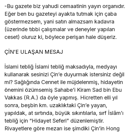
-Bu gazete biz yahudi cemaatinin yayın organıdır.
Eğer ben bu gazeteyi ayakta tutmak için çaba
göstermezsem, yani satın almazsam kadavra
(üzerinde tıbbi çalışmalar ve deneyler yapılan
ceset) oluruz ki, böylece perişan hale düşeriz.
ÇİN’E ULAŞAN MESAJ
İslami tebliğ İslami tebliğ maksadıyla, medyayı
kullanarak sesinizi Çin’e duyurmak istersiniz değil
mi? Sağlığında Cennet ile müjdelenmiş, hidayetin
önemini özümsemiş Sahabe’i Kiram Sad bin Ebu
Vakkas (R.A.) da öyle yapmış. Hicretten elli yıl
sonra, beşbin km. uzaklıktaki Çin’e yayan,
yapıldak, at sırtında, büyük sıkıntılarla, sırf İslâm’ı
tebliğ için “Hidayet Seferi” düzenlemiştir.
Rivayetlere göre mezarı ise şimdiki Çin’in Hong